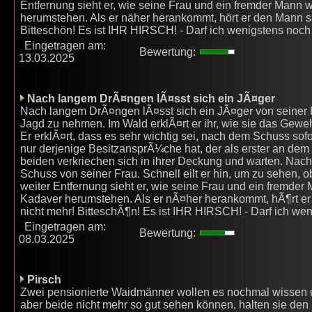
Entfernung sieht er, wie seine Frau und ein fremder Mann 
herumstehen. Als er näher herankommt, hört er den Mann sa
Bitteschön! Es ist IHR HIRSCH! - Darf ich wenigstens noc
Eingetragen am:
Bewertung:
13.03.2025
Nach langem DrÃ¤ngen lÃ¤sst sich ein JÃ¤ger
Nach langem DrÃ¤ngen lÃ¤sst sich ein JÃ¤ger von seiner F
Jagd zu nehmen. Im Wald erklÃ¤rt er ihr, wie sie das Gewehr
Er erklÃ¤rt, dass es sehr wichtig sei, nach dem Schuss sofo
nur derjenige BesitzansprÃ¼che hat, der als erster an dem T
beiden verkriechen sich in ihrer Deckung und warten. Nach
Schuss von seiner Frau. Schnell eilt er hin, um zu sehen, o
weiter Entfernung sieht er, wie seine Frau und ein fremder
Kadaver herumstehen. Als er nÃ¤her herankommt, hÃ¶rt er 
nicht mehr! BitteschÃ¶n! Es ist IHR HIRSCH! - Darf ich w
Eingetragen am:
Bewertung:
08.03.2025
Pirsch
Zwei pensionierte Waidmänner wollen es nochmal wissen 
aber beide nicht mehr so gut sehen können, halten sie de