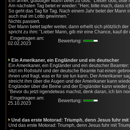
Ein armer, gläubiger Mann betet zu Gott: "Lieber Gott, bitte
Am nächsten Tag betet er wieder: "Herr, bitte mach, dass ic
So geht das Tag für Tag. Nach einem Jahr betet der Mann im
auch mal im Lotto gewinnen."
Nichts passiert.
Der Mann betet tapfer weiter, dann erhellt sich plötzlich de
spricht zu ihm: "Lieber Mann, gib mir eine Chance, kauf dir
Eingetragen am:
Bewertung:
02.02.2023
Ein Amerikaner, ein Engländer und ein deutscher
Ein Amerikaner, ein Engländer und ein deutscher Beamter: 
sitzt im Rollstuhl und der deutsche Beamte hat einen gebro
ihnen und fragt, was er für sie tun kann. Der Amerikaner s
streicht ihm über die Augen und der Amerikaner kann wied
Engländer über die Beine und der Engländer kann wieder 
"Bevor du jetzt irgendetwas machst, denk daran, ich bin n
Eingetragen am:
Bewertung:
25.10.2023
Und das erste Motorad: Triumph, denn Jesus fuhr mit
Und das erste Motorad: Triumph, denn Jesus fuhr mit Triu