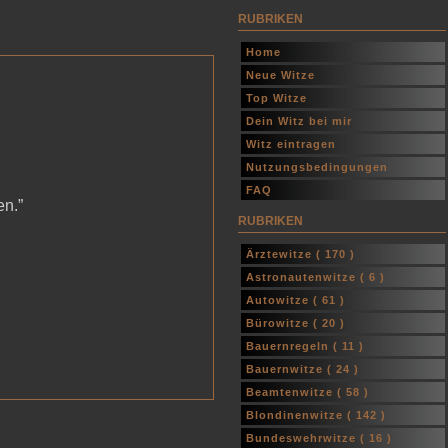
RUBRIKEN
Home
Neue Witze
Top Witze
Dein Witz bei mir
Witz eintragen
Nutzungsbedingungen
FAQ
en.”
RUBRIKEN
Ärztewitze (
170
)
Astronautenwitze (
6
)
Autowitze (
61
)
Bürowitze (
20
)
Bauernregeln (
11
)
Bauernwitze (
24
)
Beamtenwitze (
58
)
Blondinenwitze (
142
)
Bundeswehrwitze (
16
)