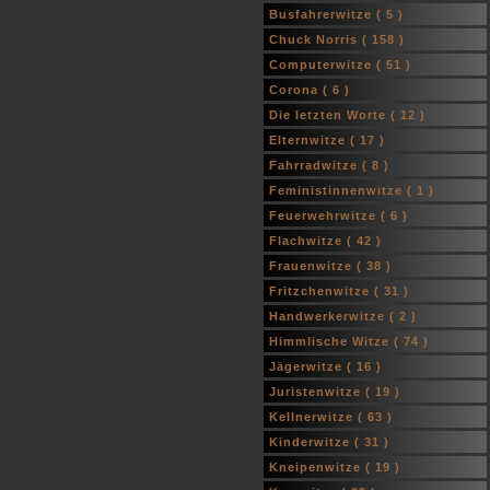
Busfahrerwitze (
5
)
Chuck Norris (
158
)
Computerwitze (
51
)
Corona (
6
)
Die letzten Worte (
12
)
Elternwitze (
17
)
Fahrradwitze (
8
)
Feministinnenwitze (
1
)
Feuerwehrwitze (
6
)
Flachwitze (
42
)
Frauenwitze (
38
)
Fritzchenwitze (
31
)
Handwerkerwitze (
2
)
Himmlische Witze (
74
)
Jägerwitze (
16
)
Juristenwitze (
19
)
Kellnerwitze (
63
)
Kinderwitze (
31
)
Kneipenwitze (
19
)