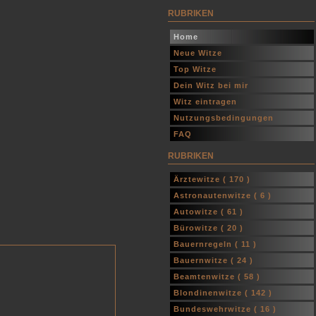
RUBRIKEN
Home
Neue Witze
Top Witze
Dein Witz bei mir
Witz eintragen
Nutzungsbedingungen
FAQ
RUBRIKEN
Ärztewitze (
170
)
Astronautenwitze (
6
)
Autowitze (
61
)
Bürowitze (
20
)
Bauernregeln (
11
)
Bauernwitze (
24
)
Beamtenwitze (
58
)
Blondinenwitze (
142
)
Bundeswehrwitze (
16
)