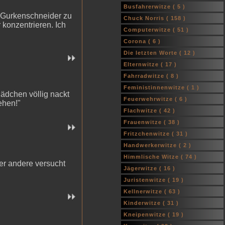
Busfahrerwitze (
5
)
 Gurkenschneider zu
Chuck Norris (
158
)
 konzentrieren. Ich
Computerwitze (
51
)
Corona (
6
)
Die letzten Worte (
12
)
Elternwitze (
17
)
Fahrradwitze (
8
)
Feministinnenwitze (
1
)
ädchen völlig nackt
Feuerwehrwitze (
6
)
ehen!"
Flachwitze (
42
)
Frauenwitze (
38
)
Fritzchenwitze (
31
)
Handwerkerwitze (
2
)
Himmlische Witze (
74
)
er andere versucht
Jägerwitze (
16
)
Juristenwitze (
19
)
Kellnerwitze (
63
)
Kinderwitze (
31
)
Kneipenwitze (
19
)