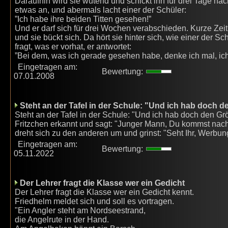
Daraufhin wird sie wütend und schickt ihn für drei Tage na
etwas an, und abermals lacht einer der Schüler:
”Ich habe ihre beiden Titten gesehen!”
Und er darf sich für drei Wochen verabschieden. Kurze Zeit 
und sie bückt sich. Da hört sie hinter sich, wie einer der 
fragt, was er vorhat, er antwortet:
”Bei dem, was ich gerade gesehen habe, denke ich mal, i
Eingetragen am:
Bewertung:
07.01.2008
Steht an der Tafel in der Schule: "Und ich hab doch d
Steht an der Tafel in der Schule: "Und ich hab doch den Grö
Fritzchen erkannt und sagt: "Junger Mann, Du kommst nach d
dreht sich zu den anderen um und grinst: "Seht Ihr, Werbung 
Eingetragen am:
Bewertung:
05.11.2022
Der Lehrer fragt die Klasse wer ein Gedicht
Der Lehrer fragt die Klasse wer ein Gedicht kennt.
Friedhelm meldet sich und soll es vortragen.
"Ein Angler steht am Nordseestrand,
die Angelrute in der Hand.