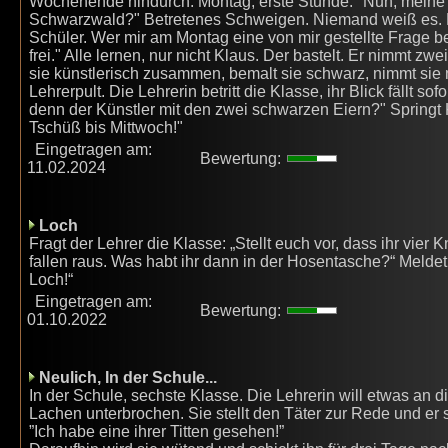
Wochenende hindurch. Montag, erste Stunde: "Nun, meine
Schwarzwald?" Betretenes Schweigen. Niemand weiß es. Fre
Schüler. Wer mir am Montag eine von mir gestellte Frage
frei." Alle lernen, nur nicht Klaus. Der bastelt. Er nimmt z
sie künstlerisch zusammen, bemalt sie schwarz, nimmt sie 
Lehrerpult. Die Lehrerin betritt die Klasse, ihr Blick fällt so
denn der Künstler mit den zwei schwarzen Eiern?" Springt K
Tschüß bis Mittwoch!"
Eingetragen am:
Bewertung:
11.02.2024
Loch
Fragt der Lehrer die Klasse: „Stellt euch vor, dass ihr vie
fallen raus. Was habt ihr dann in der Hosentasche?“ Meldet 
Loch!“
Eingetragen am:
Bewertung:
01.10.2022
Neulich, In der Schule...
In der Schule, sechste Klasse. Die Lehrerin will etwas an d
Lachen unterbrochen. Sie stellt den Täter zur Rede und er s
”Ich habe eine ihrer Titten gesehen!”