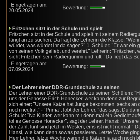
Eingetragen am:
Bewertung:
20.05.2024
Fritzchen sitzt in der Schule und spielt
Fritzchen sitzt in der Schule und spielt mit seinem Radiergum
fängt an zu suchen. Da fragt die Lehrerin die Klasse: "We
würdet, was würdet ihr da sagen?" 1. Schüler: "Er war ein g
von seinen Volk geliebt und verehrt." Lehrerin: "Fritzche
sieht Fritzchen sein Radiergummi und ruft: "Da liegt das Sc
Eingetragen am:
Bewertung:
07.09.2024
Der Lehrer einer DDR-Grundschule zu seinen
Der Lehrer einer DDR-Grundschule zu seinen Schülern: "H
uns der Genosse Erich Honecker, wer kann denn zur Begr
sich einer: "Unsere Katze hat Junge bekommen, sechs an de
noch neutral." - "Prima", lobt der Lehrer, "das sagst Du da
Schule: "Na Kinder, wer kann mir denn mal ein Gedicht auf
tolles Genosse Honecker", sagt der Lehrer. Hansi: "Unse
der Zahl, fünf sind jetzt im Westen, eins ist nicht normal."
Hansi, wie kann denn sowas passieren. Letzte Woche ging d
Herr Lehrer, letzte Woche waren die Katzen ja auch noch bl