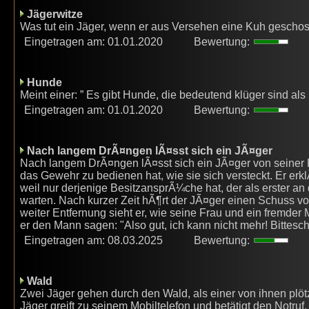
Jägerwitze
Was tut ein Jäger, wenn er aus Versehen eine Kuh geschoss
Eingetragen am: 01.01.2020
Bewertung:
Hunde
Meint einer: ” Es gibt Hunde, die bedeutend klüger sind als ih
Eingetragen am: 01.01.2020
Bewertung:
Nach langem DrÃ¤ngen lÃ¤sst sich ein JÃ¤ger
Nach langem DrÃ¤ngen lÃ¤sst sich ein JÃ¤ger von seiner Fr
das Gewehr zu bedienen hat, wie sie sich versteckt. Er erkl
weil nur derjenige BesitzansprÃ¼che hat, der als erster an
warten. Nach kurzer Zeit hÃ¶rt der JÃ¤ger einen Schuss von 
weiter Entfernung sieht er, wie seine Frau und ein fremde
er den Mann sagen: "Also gut, ich kann nicht mehr! Bittes
Eingetragen am: 08.03.2025
Bewertung:
Wald
Zwei Jäger gehen durch den Wald, als einer von ihnen plöt
Jäger greift zu seinem Mobiltelefon und betätigt den Notruf. ”