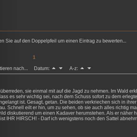
en Sie auf den Doppelpfeil um einen Eintrag zu bewerten...
1
rtieren nach... Datum:
A-z:
berreden, sie einmal mit auf die Jagd zu nehmen. Im Wald erklär
 dass es sehr wichtig sei, nach dem Schuss sofort zu dem erlegte
ngelangt ist. Gesagt, getan. Die beiden verkriechen sich in ihr
u. Schnell eilt er hin, um zu sehen, ob sie auch alles richtig m
wild diskutierend um einen Kadaver herumstehen. Als er näher 
s ist IHR HIRSCH! - Darf ich wenigstens noch den Sattel abneh