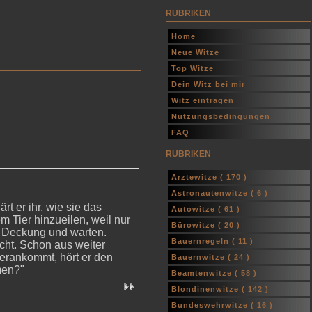
RUBRIKEN
Home
Neue Witze
Top Witze
Dein Witz bei mir
Witz eintragen
Nutzungsbedingungen
FAQ
RUBRIKEN
Ärztewitze (
170
)
Astronautenwitze (
6
)
t er ihr, wie sie das
Autowitze (
61
)
m Tier hinzueilen, weil nur
Bürowitze (
20
)
er Deckung und warten.
Bauernregeln (
11
)
acht. Schon aus weiter
herankommt, hört er den
Bauernwitze (
24
)
men?"
Beamtenwitze (
58
)
Blondinenwitze (
142
)
Bundeswehrwitze (
16
)