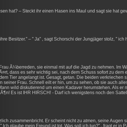
en hat? – Steckt ihr einen Hasen ins Maul und sagt sie hat gew
re Besitzer.” – ” Ja” , sagt Schorschi der Jungjäger stolz, ” ich 
au Ã¼berreden, sie einmal mit auf die Jagd zu nehmen. Im Wald
Ã¤rt, dass es sehr wichtig sei, nach dem Schuss sofort zu dem e
 dem Tier angelangt ist. Gesagt, getan. Die beiden verkriechen 
seiner Frau. Schnell eilt er hin, um zu sehen, ob sie auch alle
r Mann wild diskutierend um einen Kadaver herumstehen. Als er
chÃ¶n! Es ist IHR HIRSCH! - Darf ich wenigstens noch den Satt
zlich zusammenbricht. Er scheint nicht zu atmen, seine Augen s
 Ich glaube mein Freund ist tot. Was soll ich tun?” , fragt er in P