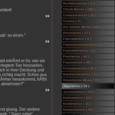
Busfahrerwitze (
5
)
ildert!
Chuck Norris (
158
)
Computerwitze (
51
)
Corona (
6
)
Die letzten Worte (
12
)
Elternwitze (
17
)
hab‘ so einen.”
Fahrradwitze (
8
)
Feministinnenwitze (
1
)
Feuerwehrwitze (
6
)
Flachwitze (
42
)
 erklÃ¤rt er ihr, wie sie
Frauenwitze (
38
)
rlegtem Tier hinzueilen,
Fritzchenwitze (
31
)
sich in ihrer Deckung und
s richtig macht. Schon aus
Handwerkerwitze (
2
)
 nÃ¤her herankommt, hÃ¶rt
Himmlische Witze (
74
)
el abnehmen?"
Jägerwitze (
16
)
Juristenwitze (
19
)
Kellnerwitze (
63
)
Kinderwitze (
31
)
ind glasig. Der andere
Kneipenwitze (
19
)
anik. ” Ganz ruhig” ,