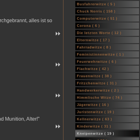
Busfahrerwitze (
5
)
Chuck Norris (
158
)
Computerwitze (
51
)
chgebrannt, alles ist so
Corona (
6
)
Die letzten Worte (
12
)
Elternwitze (
17
)
Fahrradwitze (
8
)
Feministinnenwitze (
1
)
Feuerwehrwitze (
6
)
Flachwitze (
42
)
Frauenwitze (
38
)
Fritzchenwitze (
31
)
Handwerkerwitze (
2
)
Himmlische Witze (
74
)
Jägerwitze (
16
)
Juristenwitze (
19
)
 Munition, Alter!”
Kellnerwitze (
63
)
Kinderwitze (
31
)
Kneipenwitze (
19
)