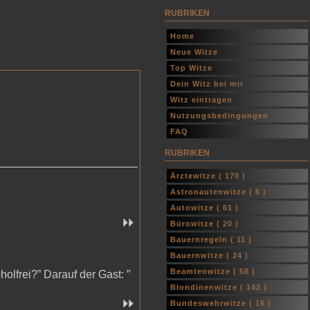
RUBRIKEN
Home
Neue Witze
Top Witze
Dein Witz bei mir
Witz eintragen
Nutzungsbedingungen
FAQ
RUBRIKEN
Ärztewitze (
170
)
Astronautenwitze (
6
)
Autowitze (
61
)
Bürowitze (
20
)
Bauernregeln (
11
)
Bauernwitze (
24
)
Beamtenwitze (
58
)
holfrei?” Darauf der Gast: ”
Blondinenwitze (
142
)
Bundeswehrwitze (
16
)