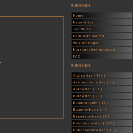
RUBRIKEN
Home
Neue Witze
Top Witze
Dein Witz bei mir
Witz eintragen
Nutzungsbedingungen
FAQ
.
RUBRIKEN
Ärztewitze (
170
)
Astronautenwitze (
6
)
Autowitze (
61
)
Bürowitze (
20
)
Bauernregeln (
11
)
Bauernwitze (
24
)
Beamtenwitze (
58
)
Blondinenwitze (
142
)
Bundeswehrwitze (
16
)