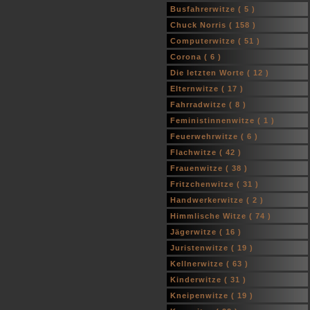
Busfahrerwitze (
5
)
Chuck Norris (
158
)
Computerwitze (
51
)
Corona (
6
)
Die letzten Worte (
12
)
Elternwitze (
17
)
Fahrradwitze (
8
)
Feministinnenwitze (
1
)
Feuerwehrwitze (
6
)
Flachwitze (
42
)
Frauenwitze (
38
)
Fritzchenwitze (
31
)
Handwerkerwitze (
2
)
Himmlische Witze (
74
)
Jägerwitze (
16
)
Juristenwitze (
19
)
Kellnerwitze (
63
)
Kinderwitze (
31
)
Kneipenwitze (
19
)