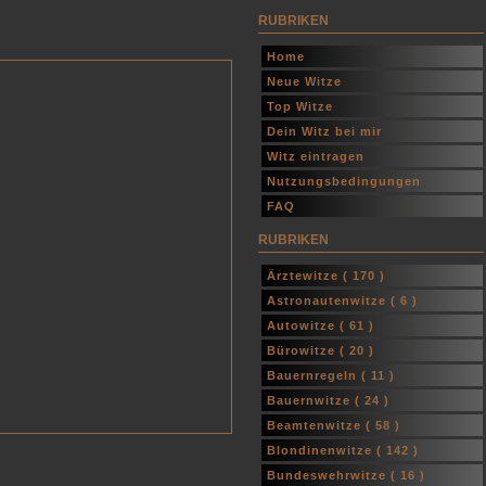
RUBRIKEN
Home
Neue Witze
Top Witze
Dein Witz bei mir
Witz eintragen
Nutzungsbedingungen
FAQ
RUBRIKEN
Ärztewitze (
170
)
Astronautenwitze (
6
)
Autowitze (
61
)
Bürowitze (
20
)
Bauernregeln (
11
)
Bauernwitze (
24
)
Beamtenwitze (
58
)
Blondinenwitze (
142
)
Bundeswehrwitze (
16
)