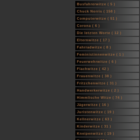
Busfahrerwitze (
5
)
Chuck Norris (
158
)
Computerwitze (
51
)
Corona (
6
)
Die letzten Worte (
12
)
Elternwitze (
17
)
Fahrradwitze (
8
)
Feministinnenwitze (
1
)
Feuerwehrwitze (
6
)
Flachwitze (
42
)
Frauenwitze (
38
)
Fritzchenwitze (
31
)
Handwerkerwitze (
2
)
Himmlische Witze (
74
)
Jägerwitze (
16
)
Juristenwitze (
19
)
Kellnerwitze (
63
)
Kinderwitze (
31
)
Kneipenwitze (
19
)