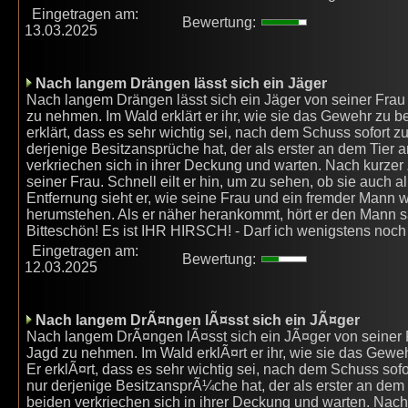
Eingetragen am:
Bewertung:
13.03.2025
Nach langem Drängen lässt sich ein Jäger
Nach langem Drängen lässt sich ein Jäger von seiner Frau 
zu nehmen. Im Wald erklärt er ihr, wie sie das Gewehr zu be
erklärt, dass es sehr wichtig sei, nach dem Schuss sofort z
derjenige Besitzansprüche hat, der als erster an dem Tier a
verkriechen sich in ihrer Deckung und warten. Nach kurzer 
seiner Frau. Schnell eilt er hin, um zu sehen, ob sie auch a
Entfernung sieht er, wie seine Frau und ein fremder Mann 
herumstehen. Als er näher herankommt, hört er den Mann sa
Bitteschön! Es ist IHR HIRSCH! - Darf ich wenigstens noc
Eingetragen am:
Bewertung:
12.03.2025
Nach langem DrÃ¤ngen lÃ¤sst sich ein JÃ¤ger
Nach langem DrÃ¤ngen lÃ¤sst sich ein JÃ¤ger von seiner F
Jagd zu nehmen. Im Wald erklÃ¤rt er ihr, wie sie das Gewehr
Er erklÃ¤rt, dass es sehr wichtig sei, nach dem Schuss sofo
nur derjenige BesitzansprÃ¼che hat, der als erster an dem T
beiden verkriechen sich in ihrer Deckung und warten. Nach