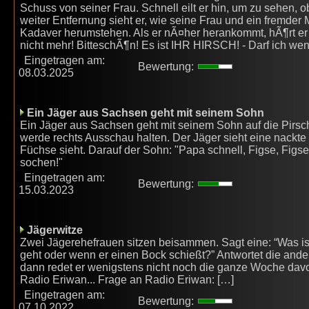
Schuss von seiner Frau. Schnell eilt er hin, um zu sehen, o
weiter Entfernung sieht er, wie seine Frau und ein fremder
Kadaver herumstehen. Als er nÃ¤her herankommt, hÃ¶rt er 
nicht mehr! BitteschÃ¶n! Es ist IHR HIRSCH! - Darf ich w
Eingetragen am:
Bewertung:
08.03.2025
Ein Jäger aus Sachsen geht mit seinem Sohn
Ein Jäger aus Sachsen geht mit seinem Sohn auf die Pirsch.
werde rechts Ausschau halten. Der Jäger sieht eine nackt
Füchse sieht. Darauf der Sohn: "Papa schnell, Figse, Figse!
sochen!"
Eingetragen am:
Bewertung:
15.03.2023
Jägerwitze
Zwei Jägerehefrauen sitzen beisammen. Sagt eine: “Was ist
geht oder wenn er einen Bock schießt?” Antwortet die andere:
dann redet er wenigstens nicht noch die ganze Woche davo
Radio Eriwan... Frage an Radio Eriwan: […]
Eingetragen am:
Bewertung:
07.10.2022